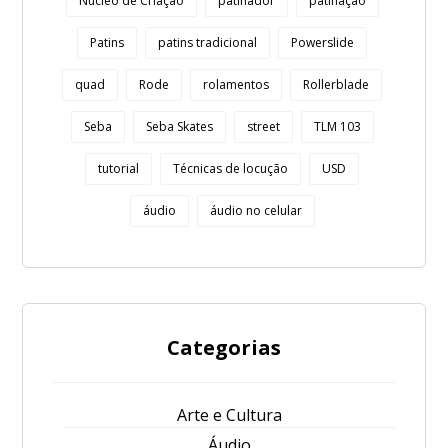
Núcleo de Criação
patinador
patinação
Patins
patins tradicional
Powerslide
quad
Rode
rolamentos
Rollerblade
Seba
Seba Skates
street
TLM 103
tutorial
Técnicas de locução
USD
áudio
áudio no celular
Categorias
Arte e Cultura
Áudio