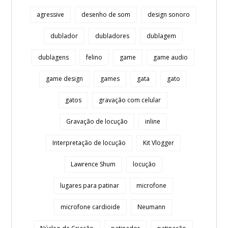
agressive
desenho de som
design sonoro
dublador
dubladores
dublagem
dublagens
felino
game
game audio
game design
games
gata
gato
gatos
gravação com celular
Gravação de locução
inline
Interpretação de locução
Kit Vlogger
Lawrence Shum
locução
lugares para patinar
microfone
microfone cardioide
Neumann