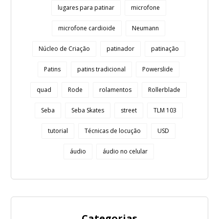
lugares para patinar
microfone
microfone cardioide
Neumann
Núcleo de Criação
patinador
patinação
Patins
patins tradicional
Powerslide
quad
Rode
rolamentos
Rollerblade
Seba
Seba Skates
street
TLM 103
tutorial
Técnicas de locução
USD
áudio
áudio no celular
Categorias