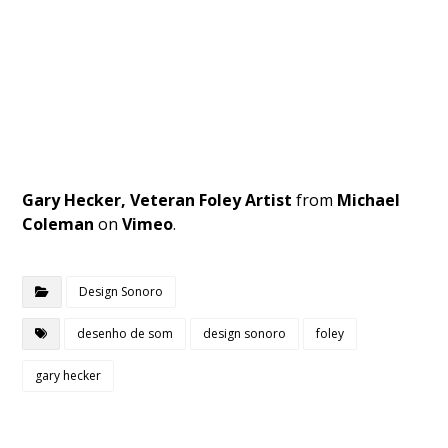
Gary Hecker, Veteran Foley Artist
from
Michael
Coleman
on
Vimeo
.
Design Sonoro
desenho de som
design sonoro
foley
gary hecker