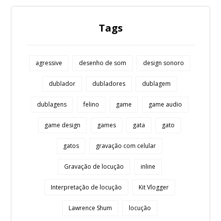
Tags
agressive
desenho de som
design sonoro
dublador
dubladores
dublagem
dublagens
felino
game
game audio
game design
games
gata
gato
gatos
gravação com celular
Gravação de locução
inline
Interpretação de locução
Kit Vlogger
Lawrence Shum
locução