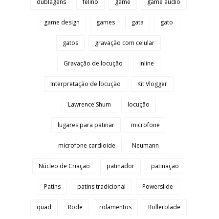
dublagens
felino
game
game audio
game design
games
gata
gato
gatos
gravação com celular
Gravação de locução
inline
Interpretação de locução
Kit Vlogger
Lawrence Shum
locução
lugares para patinar
microfone
microfone cardioide
Neumann
Núcleo de Criação
patinador
patinação
Patins
patins tradicional
Powerslide
quad
Rode
rolamentos
Rollerblade