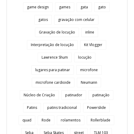
game design
games
gata
gato
gatos
gravação com celular
Gravação de locução
inline
Interpretação de locução
Kit Vlogger
Lawrence Shum
locução
lugares para patinar
microfone
microfone cardioide
Neumann
Núcleo de Criação
patinador
patinação
Patins
patins tradicional
Powerslide
quad
Rode
rolamentos
Rollerblade
Seba
Seba Skates
street
TLM 103