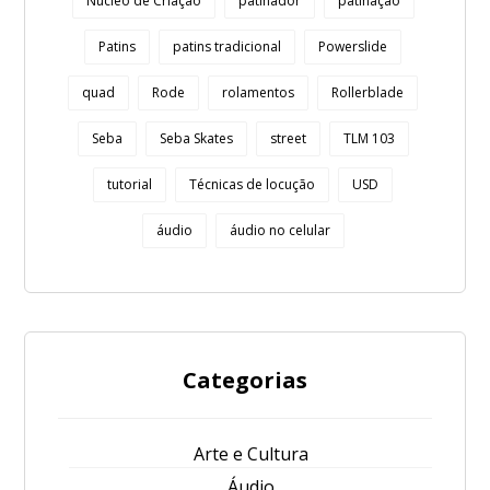
Núcleo de Criação
patinador
patinação
Patins
patins tradicional
Powerslide
quad
Rode
rolamentos
Rollerblade
Seba
Seba Skates
street
TLM 103
tutorial
Técnicas de locução
USD
áudio
áudio no celular
Categorias
Arte e Cultura
Áudio