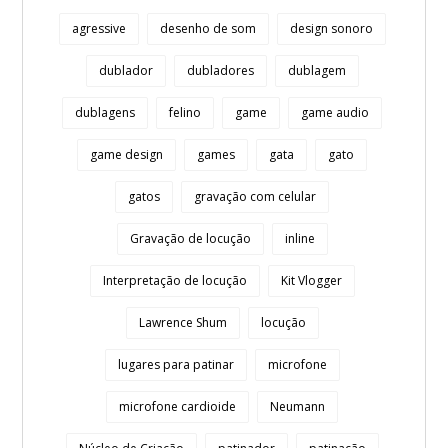
agressive
desenho de som
design sonoro
dublador
dubladores
dublagem
dublagens
felino
game
game audio
game design
games
gata
gato
gatos
gravação com celular
Gravação de locução
inline
Interpretação de locução
Kit Vlogger
Lawrence Shum
locução
lugares para patinar
microfone
microfone cardioide
Neumann