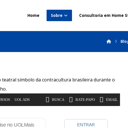
Home
Sobre
Consultoria em Home S
Blo
o teatral símbolo da contracultura brasileira durante o
nho.