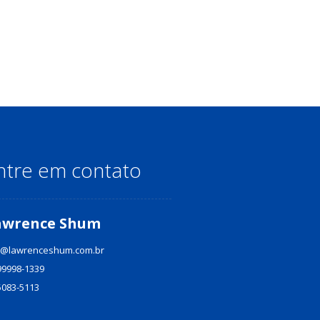
ntre em contato
awrence Shum
@lawrenceshum.com.br
99998-1339
5083-5113