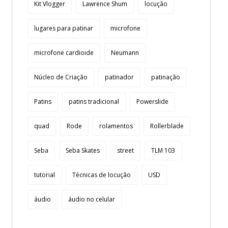
Kit Vlogger
Lawrence Shum
locução
lugares para patinar
microfone
microfone cardioide
Neumann
Núcleo de Criação
patinador
patinação
Patins
patins tradicional
Powerslide
quad
Rode
rolamentos
Rollerblade
Seba
Seba Skates
street
TLM 103
tutorial
Técnicas de locução
USD
áudio
áudio no celular