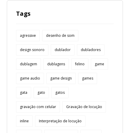
Tags
agressive
desenho de som
design sonoro
dublador
dubladores
dublagem
dublagens
felino
game
game audio
game design
games
gata
gato
gatos
gravação com celular
Gravação de locução
inline
Interpretação de locução