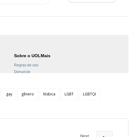
gay
gênero
lésbica
LGBT
LGBTQI
Next