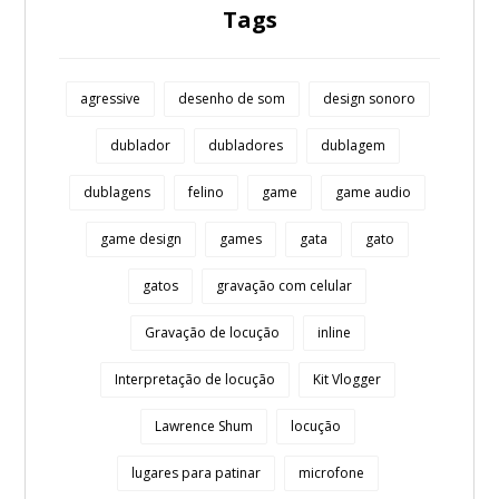
Tags
agressive
desenho de som
design sonoro
dublador
dubladores
dublagem
dublagens
felino
game
game audio
game design
games
gata
gato
gatos
gravação com celular
Gravação de locução
inline
Interpretação de locução
Kit Vlogger
Lawrence Shum
locução
lugares para patinar
microfone