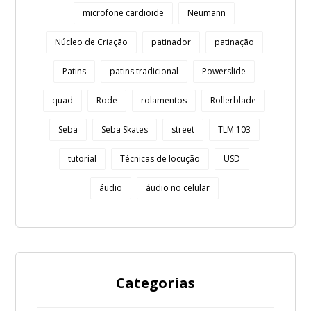
microfone cardioide
Neumann
Núcleo de Criação
patinador
patinação
Patins
patins tradicional
Powerslide
quad
Rode
rolamentos
Rollerblade
Seba
Seba Skates
street
TLM 103
tutorial
Técnicas de locução
USD
áudio
áudio no celular
Categorias