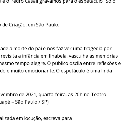
u e o Pedro Casali gravamos para o espetáculo “Solo
 de Criação, em São Paulo.
dade a morte do pai e nos faz ver uma tragédia por
revisita a infância em Ilhabela, vasculha as memórias
 mesmo tempo alegre. O público oscila entre reflexões e
çado e muito emocionante. O espetáculo é uma linda
vembro de 2021, quarta-feira, às 20h no Teatro
apé – São Paulo / SP)
lizada em locução, escreva para