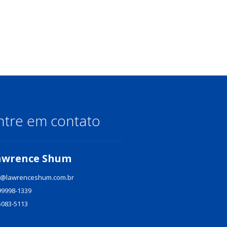
ntre em contato
awrence Shum
@lawrenceshum.com.br
99998-1339
5083-5113