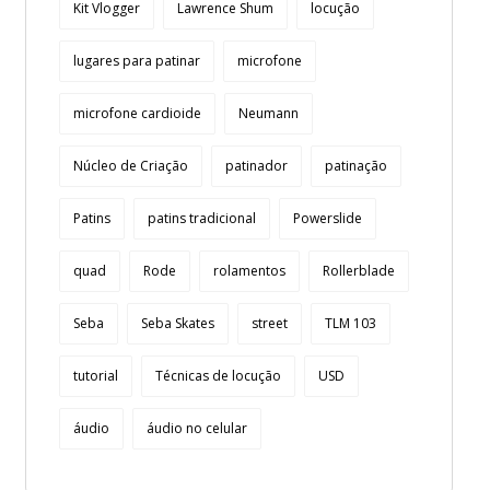
Kit Vlogger
Lawrence Shum
locução
lugares para patinar
microfone
microfone cardioide
Neumann
Núcleo de Criação
patinador
patinação
Patins
patins tradicional
Powerslide
quad
Rode
rolamentos
Rollerblade
Seba
Seba Skates
street
TLM 103
tutorial
Técnicas de locução
USD
áudio
áudio no celular