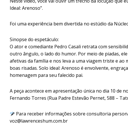
Neste vídeo, você vai ouvir um trecho da locução que e
Ideal: Arenoso”.
Foi uma experiência bem divertida no estúdio da Núcleo
Sinopse do espetáculo:
O ator e comediante Pedro Casali retrata com sensibili
outro ângulo, o lado do humor. Por meio de piadas, ele 
afetivas da família e nos leva a uma viagem triste e ao
boas risadas. Solo ideal: Arenoso é envolvente, engra
homenagem para seu falecido pai.
A peça acontece em apresentação única no dia 10 de no
Fernando Torres (Rua Padre Estevão Pernet, 588 – Tatu
Para receber informações sobre consultoria persona
voz@lawrenceshum.com.br