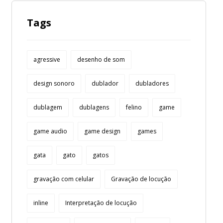
Tags
agressive
desenho de som
design sonoro
dublador
dubladores
dublagem
dublagens
felino
game
game audio
game design
games
gata
gato
gatos
gravação com celular
Gravação de locução
inline
Interpretação de locução