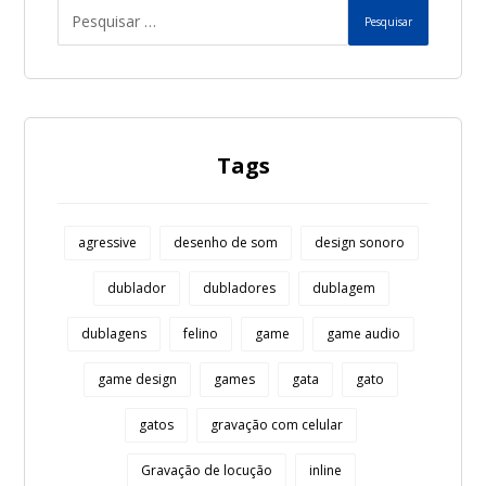
Pesquisar
Tags
agressive
desenho de som
design sonoro
dublador
dubladores
dublagem
dublagens
felino
game
game audio
game design
games
gata
gato
gatos
gravação com celular
Gravação de locução
inline