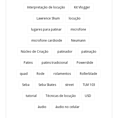
Interpretação de locução
Kit Vlogger
Lawrence Shum
locução
lugares para patinar
microfone
microfone cardioide
Neumann
Núcleo de Criação
patinador
patinação
Patins
patins tradicional
Powerslide
quad
Rode
rolamentos
Rollerblade
Seba
Seba Skates
street
TLM 103
tutorial
Técnicas de locução
USD
áudio
áudio no celular