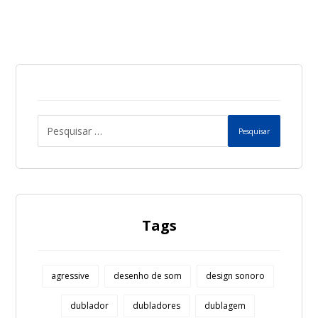
Pesquisar
Tags
agressive
desenho de som
design sonoro
dublador
dubladores
dublagem