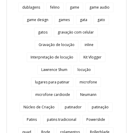
dublagens
felino
game
game audio
game design
games
gata
gato
gatos
gravação com celular
Gravação de locução
inline
Interpretação de locução
Kit Vlogger
Lawrence Shum
locução
lugares para patinar
microfone
microfone cardioide
Neumann
Núcleo de Criação
patinador
patinação
Patins
patins tradicional
Powerslide
quad
Rode
rolamentos
Rollerblade