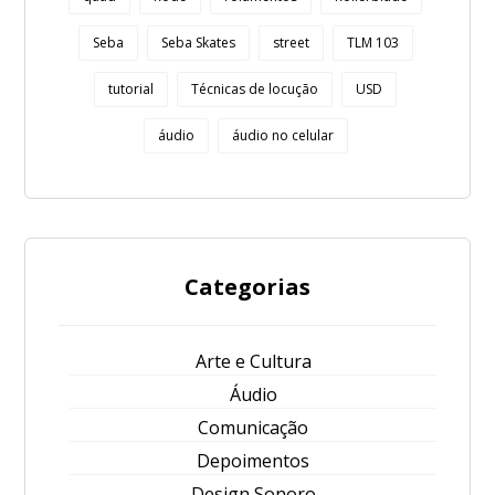
Seba
Seba Skates
street
TLM 103
tutorial
Técnicas de locução
USD
áudio
áudio no celular
Categorias
Arte e Cultura
Áudio
Comunicação
Depoimentos
Design Sonoro