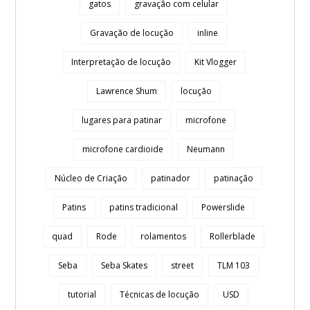
gatos
gravação com celular
Gravação de locução
inline
Interpretação de locução
Kit Vlogger
Lawrence Shum
locução
lugares para patinar
microfone
microfone cardioide
Neumann
Núcleo de Criação
patinador
patinação
Patins
patins tradicional
Powerslide
quad
Rode
rolamentos
Rollerblade
Seba
Seba Skates
street
TLM 103
tutorial
Técnicas de locução
USD