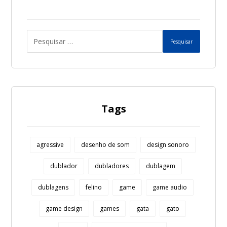
Pesquisar
Tags
agressive
desenho de som
design sonoro
dublador
dubladores
dublagem
dublagens
felino
game
game audio
game design
games
gata
gato