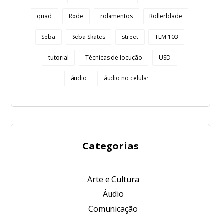
quad
Rode
rolamentos
Rollerblade
Seba
Seba Skates
street
TLM 103
tutorial
Técnicas de locução
USD
áudio
áudio no celular
Categorias
Arte e Cultura
Áudio
Comunicação