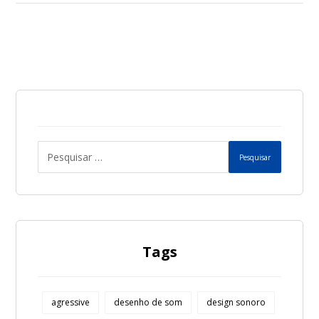
Pesquisar
Tags
agressive
desenho de som
design sonoro