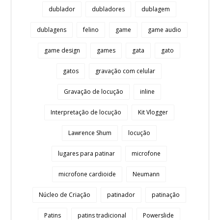
dublador
dubladores
dublagem
dublagens
felino
game
game audio
game design
games
gata
gato
gatos
gravação com celular
Gravação de locução
inline
Interpretação de locução
Kit Vlogger
Lawrence Shum
locução
lugares para patinar
microfone
microfone cardioide
Neumann
Núcleo de Criação
patinador
patinação
Patins
patins tradicional
Powerslide