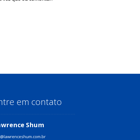
ntre em contato
awrence Shum
@lawrenceshum.com.br