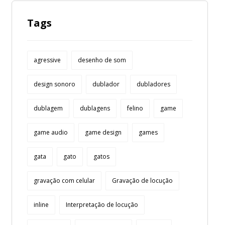
Tags
agressive
desenho de som
design sonoro
dublador
dubladores
dublagem
dublagens
felino
game
game audio
game design
games
gata
gato
gatos
gravação com celular
Gravação de locução
inline
Interpretação de locução