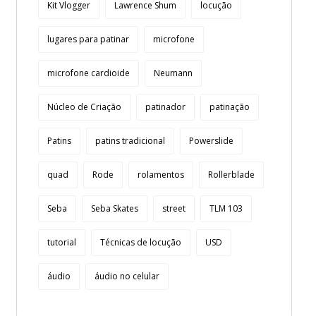
Kit Vlogger
Lawrence Shum
locução
lugares para patinar
microfone
microfone cardioide
Neumann
Núcleo de Criação
patinador
patinação
Patins
patins tradicional
Powerslide
quad
Rode
rolamentos
Rollerblade
Seba
Seba Skates
street
TLM 103
tutorial
Técnicas de locução
USD
áudio
áudio no celular