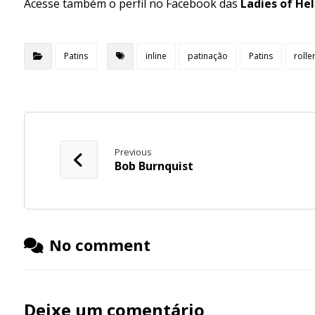
Acesse também o perfil no Facebook das
Ladies of He
Patins
inline
patinação
Patins
rolle
Previous
Bob Burnquist
No comment
Deixe um comentário