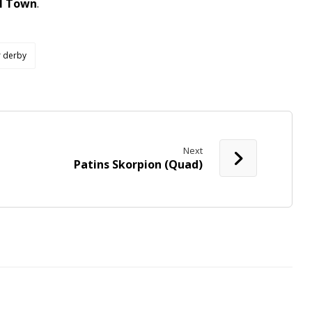
ll Town
.
r derby
Next
Patins Skorpion (Quad)