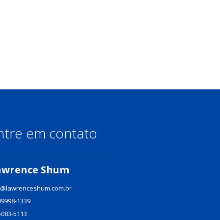
ntre em contato
awrence Shum
@lawrenceshum.com.br
99998-1339
5083-5113