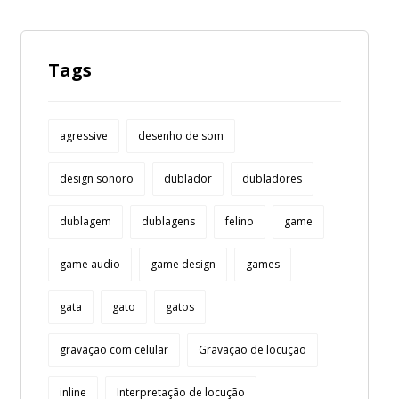
Tags
agressive
desenho de som
design sonoro
dublador
dubladores
dublagem
dublagens
felino
game
game audio
game design
games
gata
gato
gatos
gravação com celular
Gravação de locução
inline
Interpretação de locução