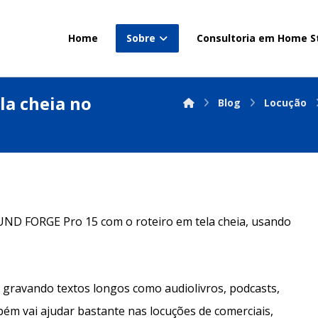
Home
Sobre
Consultoria em Home S
la cheia no
Blog
Locução
UND FORGE Pro 15 com o roteiro em tela cheia, usando
er gravando textos longos como audiolivros, podcasts,
mbém vai ajudar bastante nas locuções de comerciais,