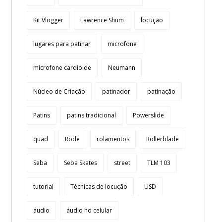
Kit Vlogger
Lawrence Shum
locução
lugares para patinar
microfone
microfone cardioide
Neumann
Núcleo de Criação
patinador
patinação
Patins
patins tradicional
Powerslide
quad
Rode
rolamentos
Rollerblade
Seba
Seba Skates
street
TLM 103
tutorial
Técnicas de locução
USD
áudio
áudio no celular