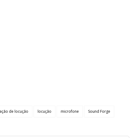
ação de locução
locução
microfone
Sound Forge