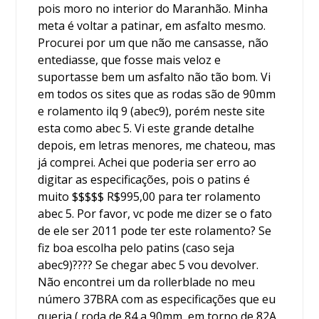
pois moro no interior do Maranhão. Minha
meta é voltar a patinar, em asfalto mesmo.
Procurei por um que não me cansasse, não
entediasse, que fosse mais veloz e
suportasse bem um asfalto não tão bom. Vi
em todos os sites que as rodas são de 90mm
e rolamento ilq 9 (abec9), porém neste site
esta como abec 5. Vi este grande detalhe
depois, em letras menores, me chateou, mas
já comprei. Achei que poderia ser erro ao
digitar as especificações, pois o patins é
muito $$$$$ R$995,00 para ter rolamento
abec 5. Por favor, vc pode me dizer se o fato
de ele ser 2011 pode ter este rolamento? Se
fiz boa escolha pelo patins (caso seja
abec9)???? Se chegar abec 5 vou devolver.
Não encontrei um da rollerblade no meu
número 37BRA com as especificações que eu
queria ( roda de 84 a 90mm, em torno de 82A,