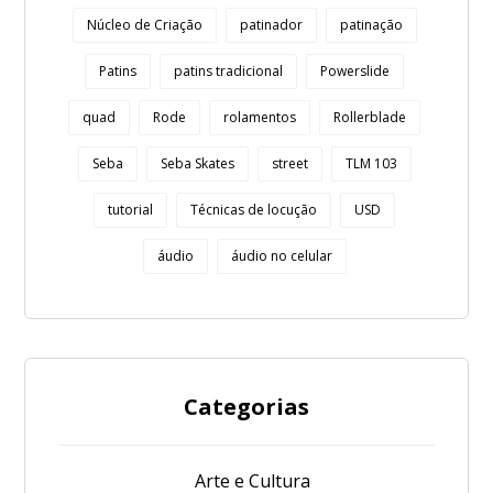
Núcleo de Criação
patinador
patinação
Patins
patins tradicional
Powerslide
quad
Rode
rolamentos
Rollerblade
Seba
Seba Skates
street
TLM 103
tutorial
Técnicas de locução
USD
áudio
áudio no celular
Categorias
Arte e Cultura