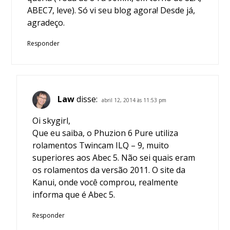
ABEC7, leve). Só vi seu blog agora! Desde já,
agradeço.
Responder
Law
disse:
abril 12, 2014 às 11:53 pm
Oi skygirl,
Que eu saiba, o
Phuzion 6 Pure
utiliza
rolamentos Twincam ILQ – 9, muito
superiores aos Abec 5. Não sei quais eram
os rolamentos da versão 2011. O site da
Kanui, onde você comprou, realmente
informa que é Abec 5.
Responder