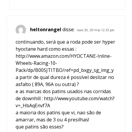
heltonrangel
disse:
maio 30, 2014 às 12:33 pm
continuando, será que a roda pode ser hyper
hyoctane hard como essas :
http://www.amazon.com/HYOCTANE-Inline-
Wheels-Racing-10-
Pack/dp/B005JTITBO/ref=pd_bxgy_sg_img_y
a partir de qual dureza é possível deslizar no
asfalto ( 89A, 96A ou outra) ?
e as marcas dos patins usados nas corridas
de downhill :
http://www.youtube.com/watch?
v=_HbAqEnvf7A
a maioria dos patins que vi, nao são de
amarrar, mas de 3 ou 4 presilhas!
que patins são esses?