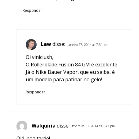
Responder
Law
disse:
janeiro 27, 2014 às 7:31 pm
Oi viniciush,
O Rollerblade Fusion 84 GM é excelente.
Já o Nike Bauer Vapor, que eu saiba, é
um modelo para patinar no gelo!
Responder
Walquiria
disse:
fevereiro 13, 2014 às 1:43 pm
Olá. boa tarde!