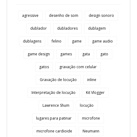
agressive
desenho de som
design sonoro
dublador
dubladores
dublagem
dublagens
felino
game
game audio
game design
games
gata
gato
gatos
gravação com celular
Gravação de locução
inline
Interpretação de locução
Kit Vlogger
Lawrence Shum
locução
lugares para patinar
microfone
microfone cardioide
Neumann