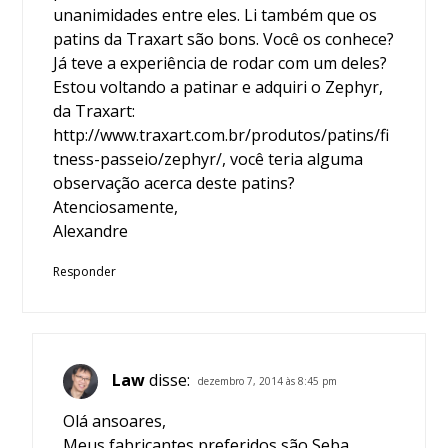
unanimidades entre eles. Li também que os
patins da Traxart são bons. Você os conhece?
Já teve a experiência de rodar com um deles?
Estou voltando a patinar e adquiri o Zephyr,
da Traxart:
http://www.traxart.com.br/produtos/patins/fi
tness-passeio/zephyr/
, você teria alguma
observação acerca deste patins?
Atenciosamente,
Alexandre
Responder
Law
disse:
dezembro 7, 2014 às 8:45 pm
Olá ansoares,
Meus fabricantes preferidos são Seba,