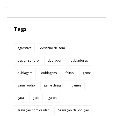
Tags
agressive
desenho de som
design sonoro
dublador
dubladores
dublagem
dublagens
felino
game
game audio
game design
games
gata
gato
gatos
gravação com celular
Gravação de locução