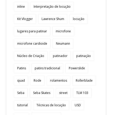
inline
Interpretação de locução
Kit Vlogger
Lawrence Shum
locução
lugares para patinar
microfone
microfone cardioide
Neumann
Núcleo de Criação
patinador
patinação
Patins
patins tradicional
Powerslide
quad
Rode
rolamentos
Rollerblade
Seba
Seba Skates
street
TLM 103
tutorial
Técnicas de locução
USD