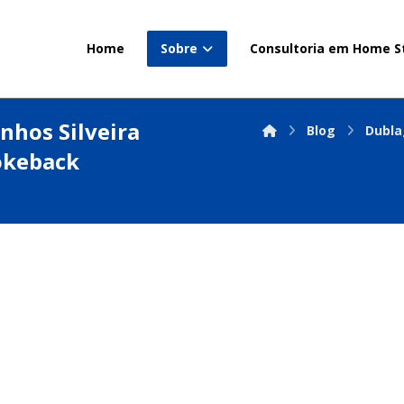
Home
Sobre
Consultoria em Home S
nhos Silveira
Blog
Dubl
okeback