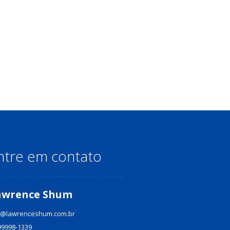
ntre em contato
awrence Shum
@lawrenceshum.com.br
99998-1339