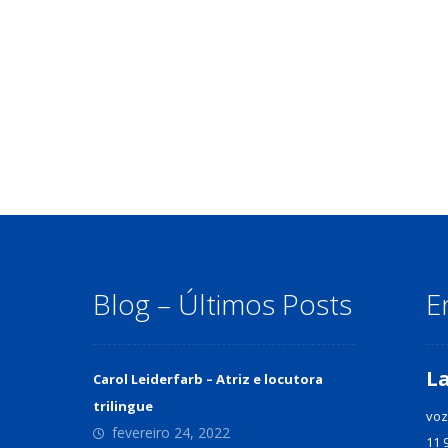
Blog – Últimos Posts
E
L
Carol Leiderfarb – Atriz e locutora
trilingue
voz
fevereiro 24, 2022
11 